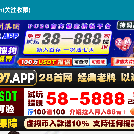
om(关注收藏)