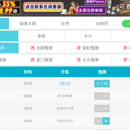
加拿大西
台湾
比特币
杀组
大小
预测
荐
太阳预测
荐
彩虹预测
荐
预测
荐
龙门预测
荐
大古预测
荐
时间
开奖
预测
23
:
11
19:33
大
双
18:56
0+2+6=8
大
单
18:53
5+6+7=18
小
单
18:49
7+2+2=11
大
单