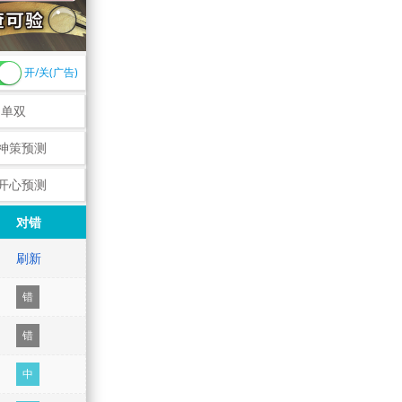
开/关(广告)
单双
神策预测
开心预测
对错
刷新
错
错
中