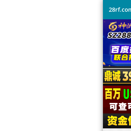
28rf.c